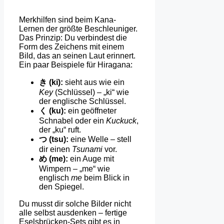
Merkhilfen sind beim Kana-
Lernen der größte Beschleuniger.
Das Prinzip: Du verbindest die
Form des Zeichens mit einem
Bild, das an seinen Laut erinnert.
Ein paar Beispiele für Hiragana:
き (ki):
sieht aus wie ein
Key
(Schlüssel) – „ki“ wie
der englische Schlüssel.
く (ku):
ein geöffneter
Schnabel oder ein
Kuckuck
,
der „ku“ ruft.
つ (tsu):
eine Welle – stell
dir einen
Tsunami
vor.
め (me):
ein Auge mit
Wimpern – „me“ wie
englisch
me
beim Blick in
den Spiegel.
Du musst dir solche Bilder nicht
alle selbst ausdenken – fertige
Eselsbrücken-Sets gibt es in