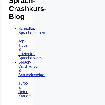
Sprach-
Crashkurs-
Blog
Schnelles
Sprachenlernen
|
Top-
Tipps
für
effizienten
Spracherwerb
Sprach-
Crashkurse
für
Berufseinsteiger
|
Turbo
für
Deine
Karriere