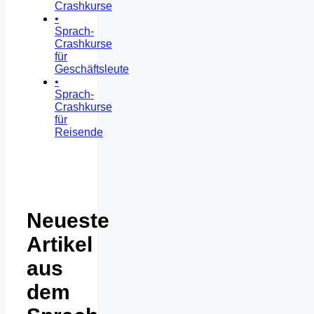
Crashkurse
•
Sprach-
Crashkurse
für
Geschäftsleute
•
Sprach-
Crashkurse
für
Reisende
Neueste
Artikel
aus
dem