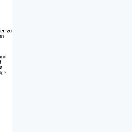
hen zu
en
 und
d
ls
lge