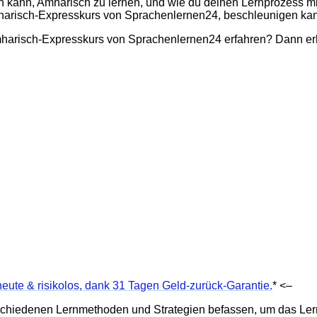
rn kann, Amharisch zu lernen, und wie du deinen Lernprozess mi
harisch-Expresskurs von Sprachenlernen24, beschleunigen kan
Amharisch-Expresskurs von Sprachenlernen24 erfahren? Dann erh
heute & risikolos, dank 31 Tagen Geld-zurück-Garantie.
* <–
rschiedenen Lernmethoden und Strategien befassen, um das Le